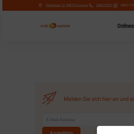
Stadtplatz 13
,
94078
Freyung
085517021
0855179
Online
Melden Sie sich hier an und s