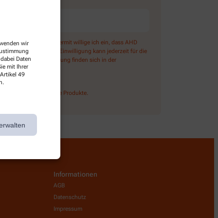
) angeboten wird. Hiermit willige ich ein, dass AHD
erwenden wir
ter Emarsys ein. Die Einwilligung kann jederzeit für die
 Zustimmung
 dabei Daten
ben zur Datenverarbeitung finden sich in der
e mit Ihrer
Artikel 49
n.
lossen rezeptpflichtige Produkte.
erwalten
Informationen
AGB
Datenschutz
Impressum