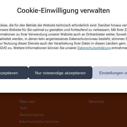
Cookie-Einwilligung verwalten
 News-Service abonnieren, der von der Alliance Healthcare Deutschland GmbH (AHD
kies, die für den Betrieb der Website technisch erforderlich sind. Darüber hinaus v
rarbeitet. AHD setzt für den Versand und die Analyse des Newsletters den Dienstleis
nsere Website für Sie optimal zu gestalten und fortlaufend zu verbessern. Mit Ihrer
ormationen zu Ihrer Verwendung unserer Website auch an Drittanbieter weiter. Soweit
nk in jedem Newsletter). Die sonstigen Kontaktmöglichkeiten dafür und weitere Anga
rarbeitet werden, in denen kein angemessenes Datenschutzniveau besteht, stimmen Si
ur Nutzung dieser Dienste auch der Verarbeitung Ihrer Daten in diesen Ländern gem. 
 DSGVO zu. Weitere Informationen können Sie unserer
Datenschutzerklärung
entnehme
1.12.2026. Mindestbestellwert: 50,00 €. Gültig auf das gesamte Sortiment, ausgesch
kzeptieren
Nur notwendige akzeptieren
Einstellungen v
Über uns
Services
Team
Stellenangebote
Babyfreundliche Apotheke