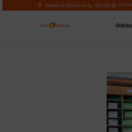
Stadtplatz 13
,
94078
Freyung
085517021
0855179
Online