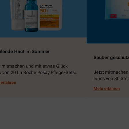
hlende Haut im Sommer
Sauber geschützt
t mitmachen und mit etwas Glück
Jetzt mitmachen
s von 20 La Roche Posay Pflege-Sets
eines von 30 Ste
nnen!
erfahren
gewinnen!
Mehr erfahren