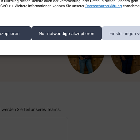
ur Nutzung dieser Dienste auch der Verarbeitung Ihrer Daten in diesen Ländern gem. 
 DSGVO zu. Weitere Informationen können Sie unserer
Datenschutzerklärung
entnehme
nen
kzeptieren
Nur notwendige akzeptieren
Einstellungen v
itglieder.
d werden Sie Teil unseres Teams.