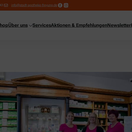
43
info@stadt-apotheke-freyung.de
shop
Über uns
Services
Aktionen & Empfehlungen
Newsletter