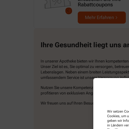
Rabattcoupons
Mehr Erfahren
Ihre Gesundheit liegt uns 
In unserer Apotheke bieten wir Ihnen kompetenten
Unser Ziel ist es, Sie optimal zu versorgen, betreue
Lebenslagen. Neben einem breiten Leistungsspekt
umfassendem Service ist unsere Versorgung indivi
Nutzen Sie unsere Kompetenz nicht nur vor Ort, s
profitieren von exklusiven Angeboten.
Wir freuen uns auf Ihren Besuch!
Wir setzen Coo
Cookies, um u
geben wir Inf
in Ländern ve