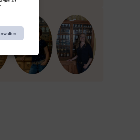
Artikel 49
n.
erwalten