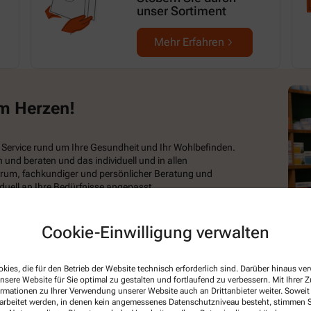
unser Sortiment
Mehr Erfahren
am Herzen!
 Service rund um Ihre Gesundheit und Ihr Wohlbefinden.
n und beraten und das individuell und in allen
rum, fachkundiger und persönlicher Beratung und
duell an Ihre Bedürfnisse angepasst.
ondern auch online. So sparen Sie doppelte Wege und
Cookie-Einwilligung verwalten
kies, die für den Betrieb der Website technisch erforderlich sind. Darüber hinaus v
nsere Website für Sie optimal zu gestalten und fortlaufend zu verbessern. Mit Ihrer
ormationen zu Ihrer Verwendung unserer Website auch an Drittanbieter weiter. Soweit
rarbeitet werden, in denen kein angemessenes Datenschutzniveau besteht, stimmen Si