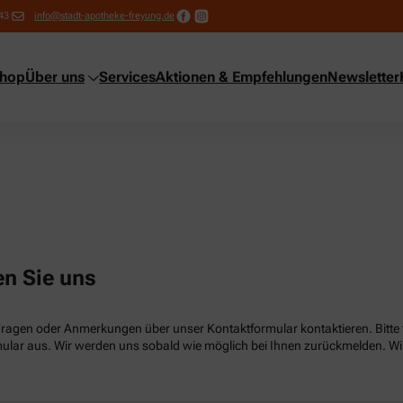
43
info@stadt-apotheke-freyung.de
shop
Über uns
Services
Aktionen & Empfehlungen
Newsletter
en Sie uns
Fragen oder Anmerkungen über unser Kontaktformular kontaktieren. Bitte f
lar aus. Wir werden uns sobald wie möglich bei Ihnen zurückmelden. Wir