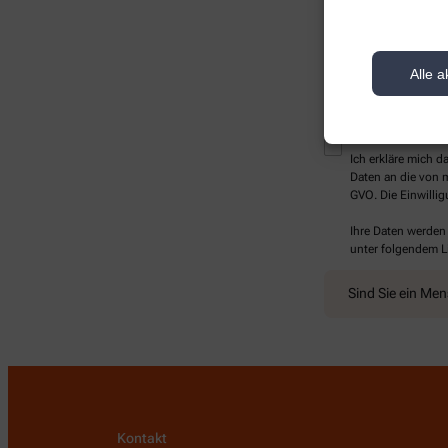
Alle a
* Bitte füllen Sie die Pf
Ich erkläre mich 
Daten an die von m
GVO. Die Einwillig
Ihre Daten werden
unter folgendem L
Sind Sie ein Me
Kontakt