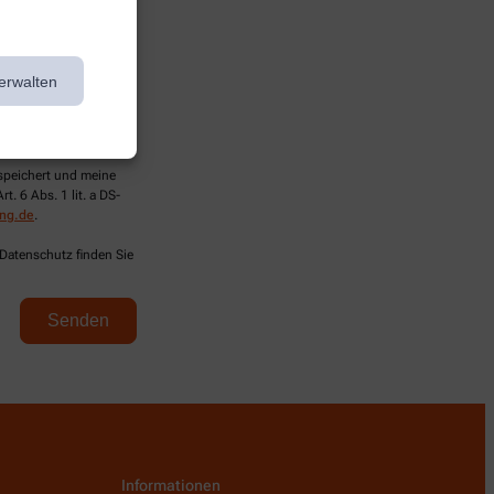
erwalten
espeichert und meine
. 6 Abs. 1 lit. a DS-
ung.de
.
 Datenschutz finden Sie
Informationen