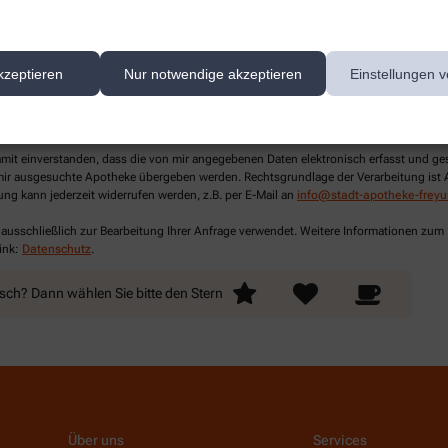
kzeptieren
Nur notwendige akzeptieren
Einstellungen v
lichtfelder aus
damit einverstanden, dass die von mir angegebenen Daten elektronisch erfasst und g
ir ausgesuchte Apotheke übergeben werden. Rechtsgrundlage der Verarbeitung ist Art
ung kann jederzeit widerrufen werden, z.B. per E-Mail an
info@stadt-apotheke-frey
 ausschließlich zur Bearbeitung Ihrer Anfrage verwendet. Weitere Informationen zum
ink:
Datenschutz
.
nsch? Dann wählen Sie bitte
den Stern
Über uns
Services